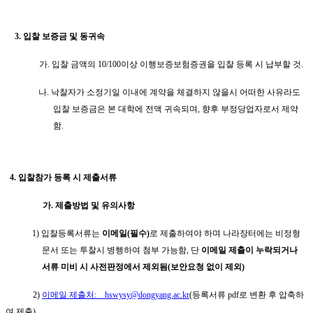
3.
입찰 보증금 및 동귀속
가
.
입찰 금액의
10/100
이상 이행보증보험증권을 입찰 등록 시 납부할 것
.
나
.
낙찰자가 소정기일 이내에 계약을 체결하지 않을시 어떠한 사유라도
입찰 보증금은 본 대학에 전액 귀속되며
,
향후 부정당업자로서 제약
함
.
4.
입찰참가 등록 시 제출서류
가
.
제출방법 및 유의사항
1)
입찰등록서류는
이메일
(
필수
)
로 제출하여야 하며 나라장터에는 비정형
문서 또는 투찰시 병행하여 첨부 가능함
,
단
이메일 제출이 누락되거나
서류 미비 시 사전판정에서 제외됨
(
보안요청 없이 제외
)
2)
이메일 제출처
:
hswysy@dongyang.ac.kr
(
등록서류
pdf
로 변환 후 압축하
여 제출
)