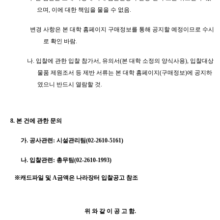
으며
,
이에 대한 책임을 물을 수 없음
.
변경 사항은 본 대학 홈페이지 구매정보를 통해 공지할 예정이므로 수시
로 확인 바람
.
나
.
입찰에 관한 입찰 참가서
,
유의서
(
본 대학 소정의 양식사용
),
입찰대상
물품 제원조서 등 제반 서류는 본 대학 홈페이지
(
구매정보
)
에 공지하
였으니 반드시 열람할 것
.
8.
본 건에 관한 문의
가
.
공사관련
:
시설관리팀
(02-2610-5161)
나
.
입찰관련
:
총무팀
(02-2610-1993)
※캐드파일 및 A금액은 나라장터 입찰공고 참조
위 와 같 이 공 고 함
.