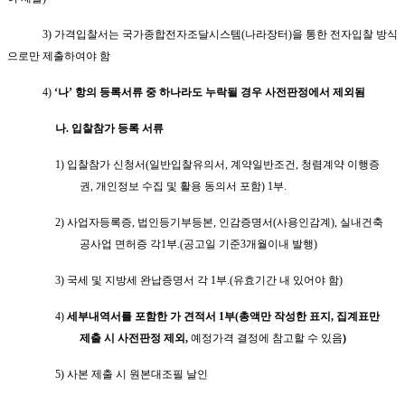
3)
가격입찰서는 국가종합전자조달시스템
(
나라장터
)
을 통한 전자입찰 방식
으로만 제출하여야 함
4)
‘
나
’
항의 등록서류 중 하나라도 누락될 경우 사전판정에서 제외됨
나
.
입찰참가 등록 서류
1)
입찰참가 신청서
(
일반입찰유의서
,
계약일반조건
,
청렴계약 이행증
권
,
개인정보 수집 및 활용 동의서 포함
) 1
부
.
2)
사업자등록증
,
법인등기부등본
,
인감증명서
(
사용인감계
),
실내건축
공사업 면허증 각
1
부
.(
공고일 기준
3
개월이내 발행
)
3)
국세 및 지방세 완납증명서 각
1
부
.(
유효기간 내 있어야 함
)
4)
세부내역서를 포함한
가 견적서
1
부
(
총액만 작성한 표지
,
집계표만
제출 시 사전판정 제외
,
예정가격 결정에 참고할 수 있음
)
5)
사본 제출 시 원본대조필 날인