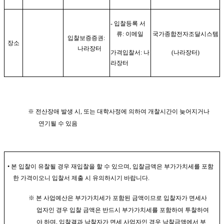
-
입찰등록 서
류
:
이메일
국가종합전자조달시스템
입찰보증증권
:
장소
나라장터
가격입찰서
:
나
(
나라장터
)
라장터
※
전산장애 발생 시
,
또는 대학사정에 의하여 개찰시간이 늦어지거나
연기될 수 있음
•
본 입찰이 유찰될 경우 재입찰을 할 수 있으며
,
입찰금액은 부가가치세를 포함
한 가격이오니 입찰서 제출 시 유의하시기 바랍니다
.
※
본 사업예산은 부가가치세가 포함된 금액이므로 입찰자가 면세사
업자인 경우 입찰 금액은 반드시 부가가치세를 포함하여 투찰하여
야 하며
,
입찰결과 낙찰자가 면세 사업자인 경우 낙찰금액에서 부