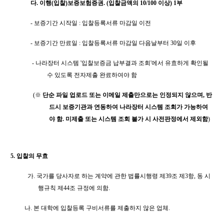
다
.
이행
(
입찰
)
보증보험증권
. (
입찰금액의
10/100
이상
) 1
부
-
보증기간 시작일
:
입찰등록서류 마감일 이전
-
보증기간 만료일
:
입찰등록서류 마감일 다음날부터
30
일 이후
-
나라장터 시스템
'
입찰보증금 납부결과 조회
'
에서 유효하게 확인될
수 있도록 전자제출 완료하여야 함
(
※
단순 파일 업로드 또는 이메일 제출만으로는 인정되지 않으며
,
반
드시 보증기관과 연동하여 나라장터 시스템 조회가 가능하여
야 함
.
미제출 또는 시스템 조회 불가 시 사전판정에서 제외함
)
5.
입찰의 무효
가
.
국가를 당사자로 하는 계약에 관한 법률시행령 제
39
조 제
3
항
,
동 시
행규칙 제
44
조 규정에 의함
.
나
.
본 대학에 입찰등록 구비서류를 제출하지 않은 업체
.