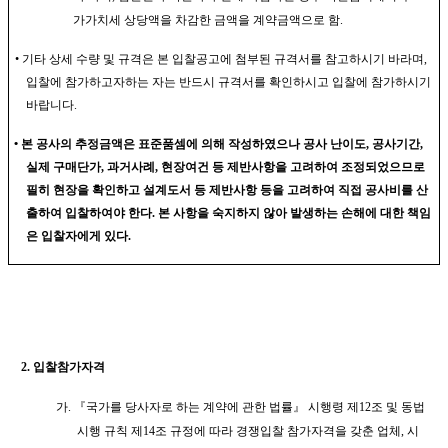
가가치세 상당액을 차감한 금액을 계약금액으로 함
.
•
기타 상세 수량 및 규격은 본 입찰공고에 첨부된 규격서를 참고하시기 바라며
,
입찰에 참가하고자하는 자는 반드시 규격서를 확인하시고 입찰에 참가하시기
바랍니다
.
•
본 공사의 추정금액은 표준품셈에 의해 작성하였으나 공사 난이도
,
공사기간
,
실제 구매단가
,
과거사례
,
현장여건 등 제반사항을 고려하여 조정되었으므로
필히 현장을 확인하고 설계도서 등 제반사항 등을 고려하여 직접 공사비를 산
출하여 입찰하여야 한다
.
본 사항을 숙지하지 않아 발생하는 손해에 대한 책임
은 입찰자에게 있다
.
2.
입찰참가자격
가
.
『
국가를 당사자로 하는 계약에 관한 법률
』
시행령 제
12
조 및 동법
시행 규칙 제
14
조 규정에 따라 경쟁입찰 참가자격을 갖춘 업체
,
시