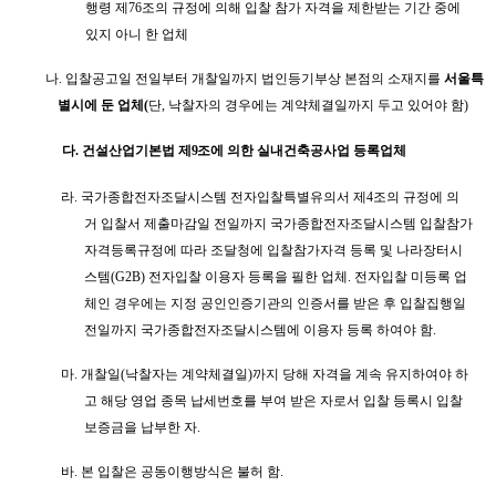
행령 제
76
조의 규정에 의해 입찰 참가 자격을 제한받는 기간 중에
있지 아니 한 업체
나
.
입찰공고일 전일부터 개찰일까지 법인등기부상 본점의 소재지를
서울특
별시에 둔 업체
(
단
,
낙찰자의 경우에는 계약체결일까지 두고 있어야 함
)
다
.
건설산업기본법 제
9
조에 의한 실내건축공사업 등록업체
라
.
국가종합전자조달시스템 전자입찰특별유의서 제
4
조의 규정에 의
거 입찰서 제출마감일 전일까지 국가종합전자조달시스템 입찰참가
자격등록규정에 따라 조달청에 입찰참가자격 등록 및 나라장터시
스템
(G2B)
전자입찰 이용자 등록을 필한 업체
.
전자입찰 미등록 업
체인 경우에는 지정 공인인증기관의 인증서를 받은 후 입찰집행일
전일까지 국가종합전자조달시스템에 이용자 등록 하여야 함
.
마
.
개찰일
(
낙찰자는 계약체결일
)
까지 당해 자격을 계속 유지하여야 하
고 해당 영업 종목 납세번호를 부여 받은 자로서 입찰 등록시 입찰
보증금을 납부한 자
.
바
.
본 입찰은 공동이행방식은 불허 함
.