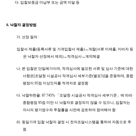
다
.
입찰보증금 미납부 또는 금액 미달 등
6.
낙찰자 결정방법
가
.
선정 절차
:
입찰서 제출
(
등록서류 및 가격입찰서 제출
)
→
개찰
(
서류 미제출
,
미비자 등
은 낙찰자 선정에서 제외
)
→
적격심사
→
계약체결
나
.
본 입찰은 단일예가이며
,
적격심사에 필요한 서류 및 심사 기준에 대한
사항은
[
조달청 시설공사 적격심사 세부기준
(
별표
5)]
을 준용하며
,
종합
평점이
95
점 이상인자를 적격자로 결정함
다
.
낙찰하한율
: 87.745%
「
조달청 시설공사 적격심사 세부기준
」
에 따라
종합평점
95
점 미만 시 낙찰자로 결정되지 않을 수 있으니
,
입찰자는
자사의 평가점수와 투찰률을 사전에 검토하여 참여해야 함
라
.
동일가격 입찰 낙찰자 결정 시 전자조달시스템을 통하여 자동으로 추
첨