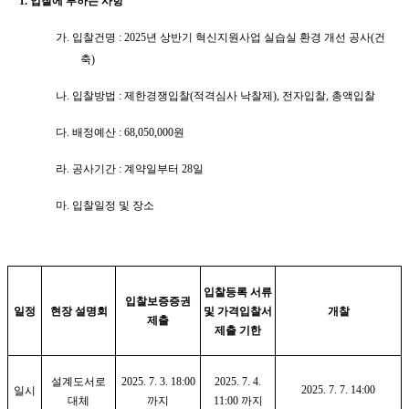
1.
입찰에 부하는 사항
가
.
입찰건명
: 2025
년 상반기 혁신지원사업 실습실 환경 개선 공사
(
건
축
)
나
.
입찰방법
:
제한
경쟁입찰
(
적격심사 낙찰제
),
전자입찰
,
총액입찰
다
.
배정예산
: 68,050,000
원
라
.
공사기간
:
계약일부터
28
일
마
.
입찰일정 및 장소
입찰등록 서류
입찰보증증권
일정
현장 설명회
및 가격입찰서
개찰
제출
제출 기한
설계도서로
2025. 7. 3. 18:00
2025. 7. 4.
2025. 7. 7. 14:00
일시
대체
까지
11:00
까지