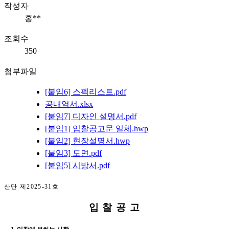
작성자
홍**
조회수
350
첨부파일
[붙임6] 스펙리스트.pdf
공내역서.xlsx
[붙임7] 디자인 설명서.pdf
[붙임1] 입찰공고문 일체.hwp
[붙임2] 현장설명서.hwp
[붙임3] 도면.pdf
[붙임5] 시방서.pdf
산단 제
2025-31
호
입 찰 공 고