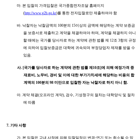
마
.
본 입찰의 가격입찰은 국가종합전자조달 홈페이지
(
http://www.g2b.go.kr
)
를 통한 전자입찰로만 제출하여야 함
바
.
낙찰자는 낙찰금액의
100
분의
15
이상의 금액에 해당하는 계약 보증금
을 보증서로 제출하고 계약을 체결하여야 하며
,
계약을 체결하지 아니
할 때에는 국가를 당사자로 하는 계약에 관한 법률 제
12
조
3
항의 규정
에 의하여 입찰보증금은 대학에 귀속되며 부정당업자 제재를 받을 수
있음
.
사
.
[
국가를 당사자로 하는 계약에 관한 법률 제
10
조
]
에 의해 예정가격 중
재료비
,
노무비
,
경비 및 이에 대한 부가가치세에 해당하는 비용의 합
계액의
100
분의
98
미만으로 입찰한 자는 낙찰자로 하지 아니 함
.
아
.
계약 체결
(
오프라인 계약
),
검수
,
기성청구의 절차는 대학양식 및 절차
에 따름
7.
기타 사항
가
.
본 입찰은 교내 사정에 의해 입찰일정이 변경
⋅
연기 또는 취소될 수 있