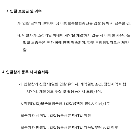
3.
입찰 보증금 및 귀속
가
.
입찰 금액의
10/100
이상 이행보증보험증권을 입찰 등록 시 납부할 것
.
나
.
낙찰자가 소정기일 이내에 계약을 체결하지 않을 시 어떠한 사유라도
입찰 보증금은 본 대학에 전액 귀속되며
,
향후 부정당업자로서 제약
함
.
4.
입찰참가 등록 시 제출서류
가
.
입찰참가 신청서
(
일반 입찰 유의서
,
계약일반조건
,
청렴계약 이행
서약서
,
개인정보 수집 및 활용동의서 포함
) 1
식
.
나
.
이행
(
입찰
)
보증보험증권
. (
입찰금액의
10/100
이상
) 1
부
-
보증기간 시작일
:
입찰등록서류 마감일 이전
-
보증기간 만료일
:
입찰등록서류 마감일 다음날부터
30
일 이후