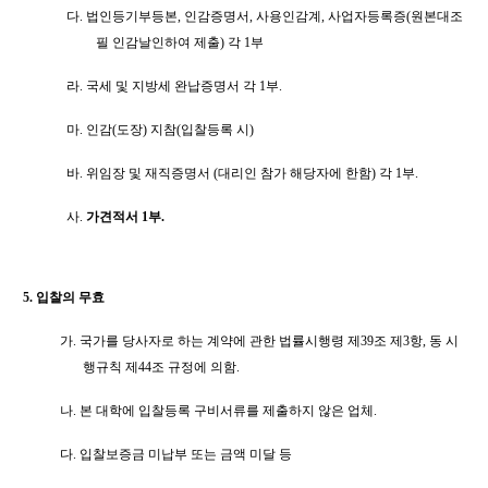
다
.
법인등기부등본
,
인감증명서
,
사용인감계
,
사업자등록증
(
원본대조
필 인감날인하여 제출
)
각
1
부
라
.
국세 및 지방세 완납증명서 각
1
부
.
마
.
인감
(
도장
)
지참
(
입찰등록 시
)
바
.
위임장 및 재직증명서
(
대리인 참가 해당자에 한함
)
각
1
부
.
사
.
가견적서
1
부
.
5.
입찰의 무효
가
.
국가를 당사자로 하는 계약에 관한 법률시행령 제
39
조 제
3
항
,
동 시
행규칙 제
44
조 규정에 의함
.
나
.
본 대학에 입찰등록 구비서류를 제출하지 않은 업체
.
다
.
입찰보증금 미납부 또는 금액 미달 등