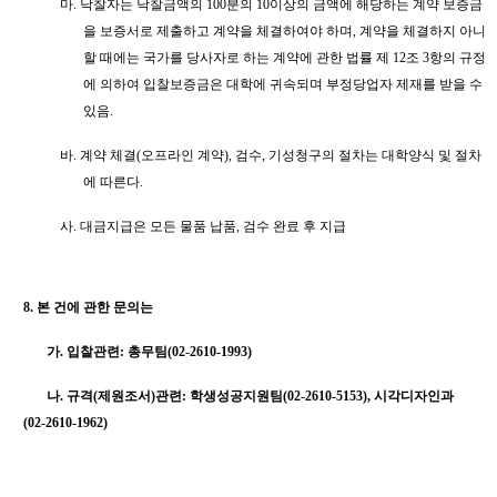
마
.
낙찰자는 낙찰금액의
100
분의
10
이상의 금액에 해당하는 계약 보증금
을 보증서로 제출하고 계약을 체결하여야 하며
,
계약을 체결하지 아니
할 때에는 국가를 당사자로 하는 계약에 관한 법률 제
12
조
3
항의 규정
에 의하여 입찰보증금은 대학에 귀속되며 부정당업자 제재를 받을 수
있음
.
바
.
계약 체결
(
오프라인 계약
),
검수
,
기성청구의 절차는 대학양식 및 절차
에 따른다
.
사
.
대금지급은 모든 물품 납품
,
검수 완료 후 지급
8.
본 건에 관한 문의는
가
.
입찰관련
:
총무팀
(02-2610-1993)
나
.
규격
(
제원조서
)
관련
:
학생성공지원팀
(02-2610-5153),
시각디자인과
(02-2610-1962)