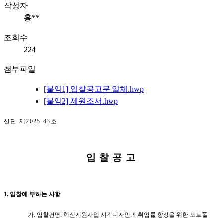
작성자
홍**
조회수
224
첨부파일
[붙임1] 입찰공고문 일체.hwp
[붙임2] 제원조서.hwp
산단 제
2025-43
호
입 찰 공 고
1.
입찰에 부하는 사항
가
.
입찰건명
:
혁신지원사업 시각디자인과 취업률 향상을 위한 포트폴