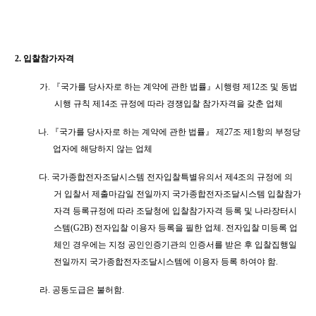
2.
입찰참가자격
가
.
『
국가를 당사자로 하는 계약에 관한 법률
』
시행령 제
12
조 및 동법
시행 규칙 제
14
조 규정에 따라 경쟁입찰 참가자격을 갖춘 업체
나
.
『
국가를 당사자로 하는 계약에 관한 법률
』
제
27
조 제
1
항의 부정당
업자에 해당하지 않는 업체
다
.
국가종합전자조달시스템 전자입찰특별유의서 제
4
조의 규정에 의
거 입찰서 제출마감일 전일까지 국가종합전자조달시스템 입찰참가
자격 등록규정에 따라 조달청에 입찰참가자격 등록 및 나라장터시
스템
(G2B)
전자입찰 이용자 등록을 필한 업체
.
전자입찰 미등록 업
체인 경우에는 지정 공인인증기관의 인증서를 받은 후 입찰집행일
전일까지 국가종합전자조달시스템에 이용자 등록 하여야 함
.
라
.
공동도급은 불허함
.