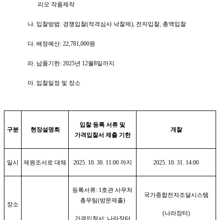
리오 작품제작
나
.
입찰방법
:
경쟁입찰
(
적격심사 낙찰제
),
전자입찰
,
총액입찰
다
.
배정예산
: 22,781,000
원
라
.
납품기한
: 2025
년
12
월
8
일까지
마
.
입찰일정 및 장소
입찰 등록 서류 및
구분
현장설명회
개찰
가격입찰서 제출 기한
일시
제원조서로 대체
2025. 10. 30. 11:00
까지
2025. 10. 31. 14:00
등록서류
: 1
호관 사무처
국가종합전자조달시스템
총무팀
(
방문제출
)
장소
(
나라장터
)
가격입찰서
:
나라장터