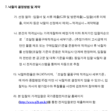
7.
낙찰자 결정방법 및 계약
가
.
선정 절차
:
입찰서 및 서류 제출
(G2B
및 방문제출
)
→
입찰
(
서류 미제
출
,
미비자 등은 낙찰자 선정에서 제외
)
→
적격심사
→
계약체결
나
.
본건의 적격심사는 가격개찰하여 예정가격 이하 최저가인 입찰자순으
로
「
조달청 물품구매적격심사 세부기준
」
(
추정가격이 고시금액 미
만인 물품 제조 또는 구매입찰
)
기준을 준용하여 적격심사 후 낙찰자
를 선정함
(
조달청 기준의 준용은 적격심사 단계에 한정하며
,
입찰절
차 전반은 본 공고문 및 대학 기준을 따름
).
동일가격 입찰 낙찰자 결
정 시 전자조달시스템을 통하여 자동으로 추첨
다
.
낙찰하한율은
84.245%
이며
,
「
조달청 물품구매 적격심사 세부기준
」
에 따라 종합평점
85
점 미만 시 낙찰자로 결정되지 않을 수 있으니
,
입
찰자는 자사의 평가점수와 투찰률을 사전에 검토하여 참여해야 함
라
.
본 입찰의 가격입찰은 국가종합전자조달 홈페이지
(
http://www.g2b.go.kr
)
를 통한 전자입찰로만 제출하여야 함
.