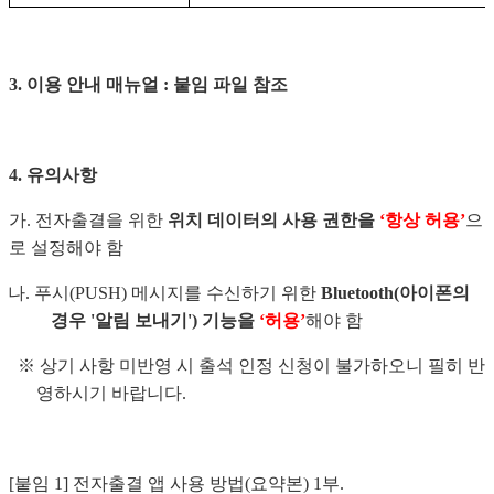
3.
이용 안내 매뉴얼
:
붙임 파일 참조
4.
유의사항
가
.
전자출결을 위한
위치 데이터의 사용 권한을
‘
항상 허용
’
으
로 설정해야 함
나
.
푸시
(PUSH)
메시지를 수신하기 위한
Bluetooth(
아이폰의
경우
'
알림 보내기
')
기능을
‘
허용
’
해야 함
※
상기 사항 미반영 시 출석 인정 신청이 불가하오니 필히 반
영하시기 바랍니다
.
[
붙임
1]
전자출결 앱 사용 방법
(
요약본
) 1
부
.