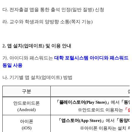
다
.
전자출결 앱을 통한 출석 인정
(
일반 질병
)
신청
라
.
교수와 학생과의 양방향 소통
(
쪽지 기능
)
2.
앱 설치
(
업데이트
)
및 이용 안내
가
.
아이디와 패스워드는
대학 포털시스템 아이디와 패스워드
동일 사용
나
.
기기별 앱 설치
(
업데이트
)
방법
구분
설
「
플레이스토어
(Play Store)
」
에서
「
동양
안드로이드폰
(Android)
※
안드로이드 이용자는
「
설
「
앱스토어
(App Store)
」
에서
「
동양미
아이폰
(iOS)
※
아이폰 이용자는 설치 후