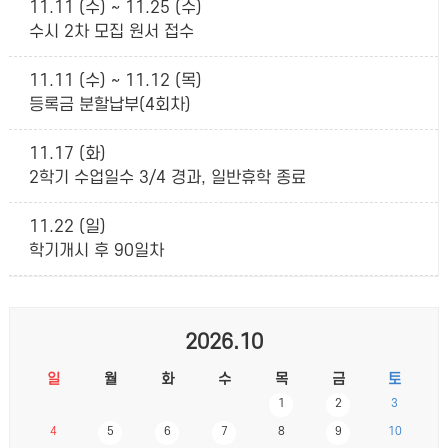
11.11 (수) ~ 11.25 (수)
수시 2차 모집 원서 접수
11.11 (수) ~ 11.12 (목)
등록금 분할납부(4회차)
11.17 (화)
2학기 수업일수 3/4 경과, 일반휴학 종료
11.22 (일)
학기개시 후 90일차
2026.10
일
월
화
수
목
금
토
1
2
3
4
5
6
7
8
9
10