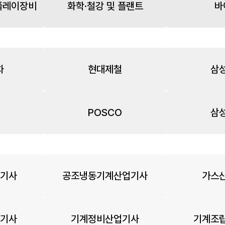
플레이장비
화학·철강 및 플랜트
바
차
현대제철
삼
POSCO
삼
기사
공조냉동기계산업기사
가스
기사
기계정비산업기사
기계조