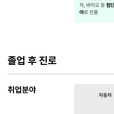
자, 바이오 등
첨단
야
로 진출
졸업 후 진로
취업분야
자동차