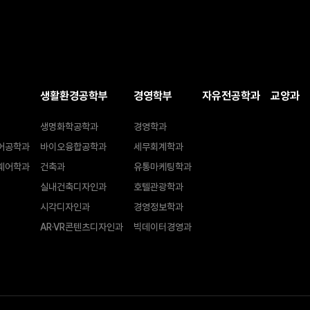
생활환경공학부
경영학부
자유전공학과
교양과
생명화학공학과
경영학과
어공학과
바이오융합공학과
세무회계학과
웨어학과
건축과
유통마케팅학과
실내건축디자인과
호텔관광학과
시각디자인과
경영정보학과
AR·VR콘텐츠디자인과
빅데이터경영과