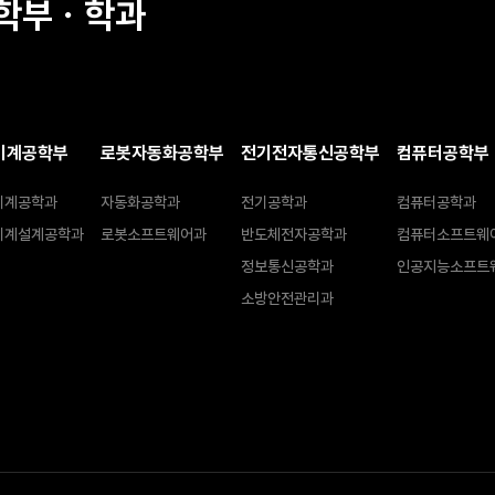
학부ㆍ학과
기계공학부
로봇자동화공학부
전기전자통신공학부
컴퓨터공학부
기계공학과
자동화공학과
전기공학과
컴퓨터공학과
기계설계공학과
로봇소프트웨어과
반도체전자공학과
컴퓨터소프트웨
정보통신공학과
인공지능소프트
소방안전관리과