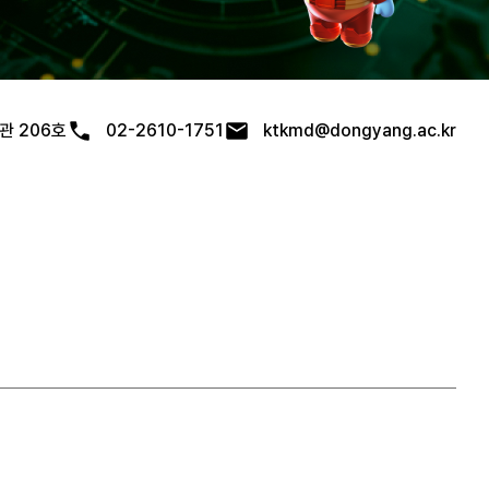
관 206호
02-2610-1751
ktkmd@dongyang.ac.kr