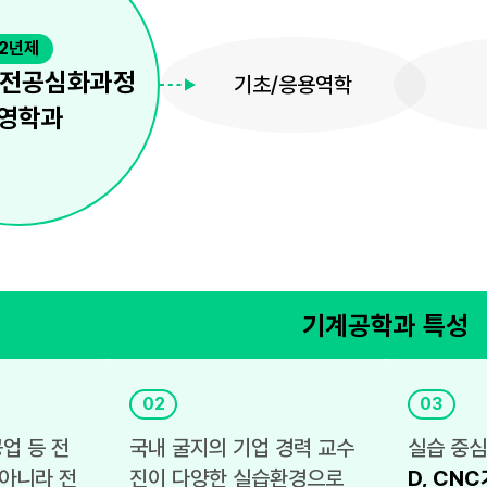
2년제
 전공심화과정
기초/응용역학
영학과
기계공학과 특성
02
03
공업 등 전
국내 굴지의 기업 경력 교수
실습 중심
 아니라 전
진이 다양한 실습환경으로
D, CNC