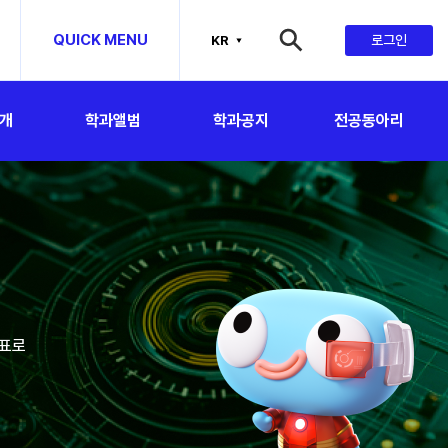
맵
QUICK MENU
로그인
KR
개
학과앨범
학과공지
전공동아리
목표로