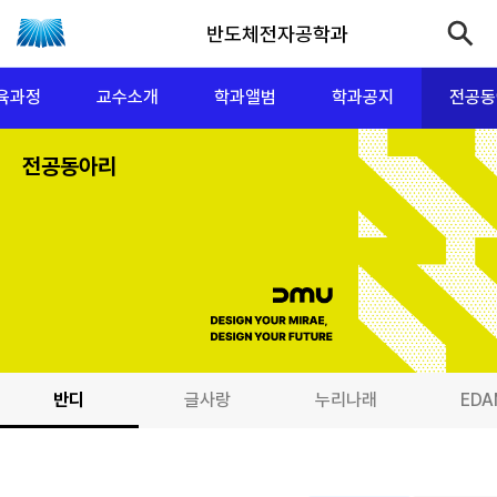
반도체전자공학과
육과정
교수소개
학과앨범
학과공지
전공동
전공동아리
반디
글사랑
누리나래
ED