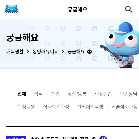
궁금해요
궁금해요
대학생활
동양커뮤니티
궁금해요
전체
학적
수업
장학/등록
현장실습
보건상담
학생지원
학사학위과정
산업체위탁생
기술석사과정