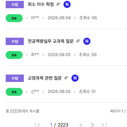
최소 이수 학점
수업
이**
2026.08.04
조회수
56
완료
전공역량실무 교과목 질문
수업
최**
2026.08.03
조회수
39
완료
교양과목 관련 질문
수업
신**
2026.08.03
조회수
51
완료
총
22229
개의 게시물
페이지 1 /
1
2223