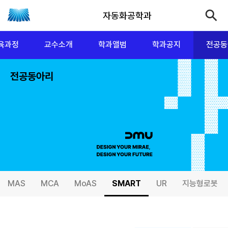
자동화공학과
육과정
교수소개
학과앨범
학과공지
전공동
전공동아리
MAS
MCA
MoAS
SMART
UR
지능형로봇