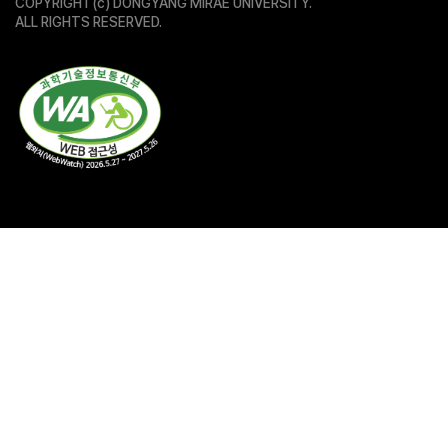
COPYRIGHT(c) DONGYANG MIRAE UNIVERSITY.
ALL RIGHTS RESERVED.