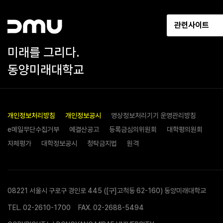
관련사이트
미래를 그리다.
동양미래대학교
개인정보처리방침
개인정보공시
영상정보처리기기 운영관리방침
e메일무단수집거부
예결산공고
등록금심의위원회
대학평의원회
자체평가
대학정보공시
청탁금지법
원격
08221 서울시 구로구 경인로 445 ([구]고척동 62-160) 동양미래대학교
TEL.
02-2610-1700
FAX. 02-2688-5494