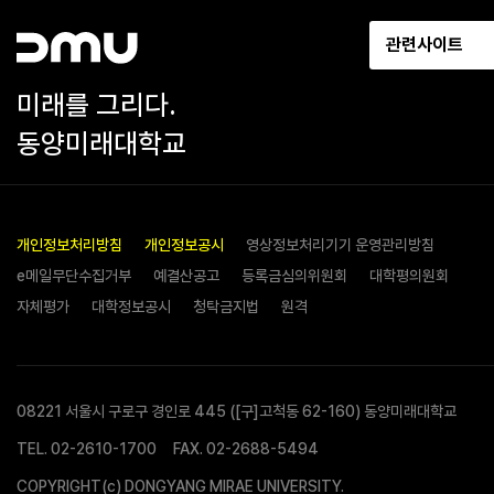
관련사이트
미래를 그리다.
동양미래대학교
개인정보처리방침
개인정보공시
영상정보처리기기 운영관리방침
e메일무단수집거부
예결산공고
등록금심의위원회
대학평의원회
자체평가
대학정보공시
청탁금지법
원격
08221 서울시 구로구 경인로 445 ([구]고척동 62-160) 동양미래대학교
TEL.
02-2610-1700
FAX. 02-2688-5494
COPYRIGHT(c) DONGYANG MIRAE UNIVERSITY.