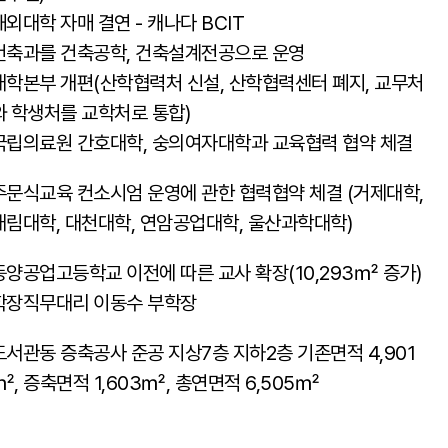
해외대학 자매 결연 - 캐나다 BCIT
건축과를 건축공학, 건축설계전공으로 운영
대학본부 개편(산학협력처 신설, 산학협력센터 폐지, 교무처
와 학생처를 교학처로 통합)
국립의료원 간호대학, 숭의여자대학과 교육협력 협약 체결
주문식교육 컨소시엄 운영에 관한 협력협약 체결 (거제대학,
대림대학, 대천대학, 연암공업대학, 울산과학대학)
동양공업고등학교 이전에 따른 교사 확장(10,293㎡ 증가)
학장직무대리 이동수 부학장
도서관동 증축공사 준공 지상7층 지하2층 기존면적 4,901
㎡, 증축면적 1,603㎡, 총연면적 6,505㎡