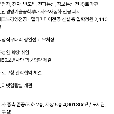
력전자, 전자, 반도체, 전파통신, 정보통신 전공)로 개편
전산경영기술공학부내 사무자동화 전공 폐지
테크노경영전공ㆍ멀티미디어전공 신설 총 입학정원 2,440
명
학장직무대리 정완섭 교무처장
조성환 학장 취임
제52보병사단 학군협약 체결
구로구청 관학협약 체결
인터넷열람실 개관
교사 증축 준공(지하 2층, 지상 5층 4,901.36㎡ / 도서관,
연구실)