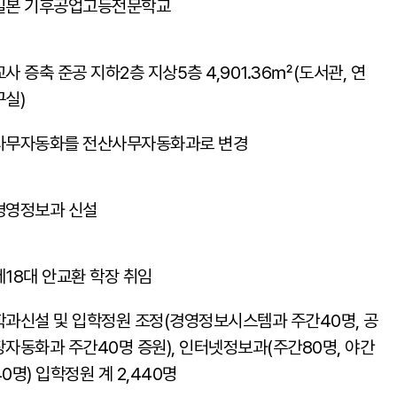
일본 기후공업고등전문학교
교사 증축 준공 지하2층 지상5층 4,901.36㎡(도서관, 연
구실)
사무자동화를 전산사무자동화과로 변경
경영정보과 신설
제18대 안교환 학장 취임
학과신설 및 입학정원 조정(경영정보시스템과 주간40명, 공
장자동화과 주간40명 증원), 인터넷정보과(주간80명, 야간
40명) 입학정원 계 2,440명