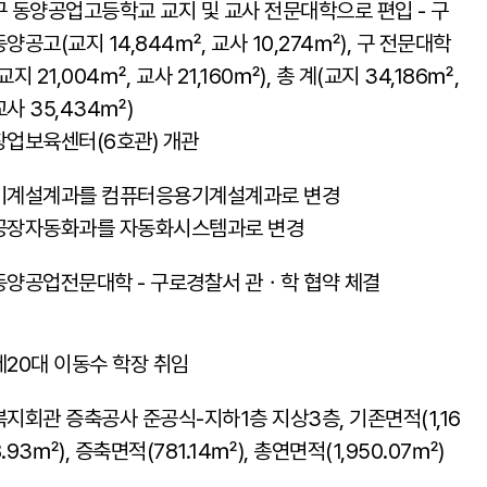
구 동양공업고등학교 교지 및 교사 전문대학으로 편입 - 구
동양공고(교지 14,844㎡, 교사 10,274㎡), 구 전문대학
(교지 21,004㎡, 교사 21,160㎡), 총 계(교지 34,186㎡,
교사 35,434㎡)
창업보육센터(6호관) 개관
기계설계과를 컴퓨터응용기계설계과로 변경
공장자동화과를 자동화시스템과로 변경
동양공업전문대학 - 구로경찰서 관ㆍ학 협약 체결
제20대 이동수 학장 취임
복지회관 증축공사 준공식-지하1층 지상3층, 기존면적(1,16
8.93㎡), 증축면적(781.14㎡), 총연면적(1,950.07㎡)