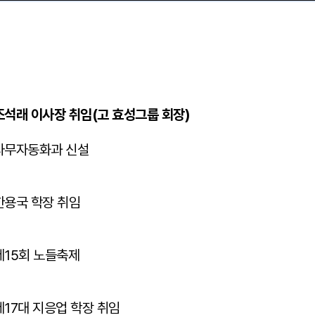
조석래 이사장 취임(고 효성그룹 회장)
사무자동화과 신설
한용국 학장 취임
제15회 노들축제
제17대 지응업 학장 취임