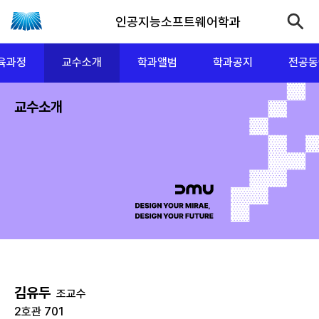
인공지능소프트웨어학과
육과정
교수소개
학과앨범
학과공지
전공동
교수소개
김유두
조교수
2호관 701