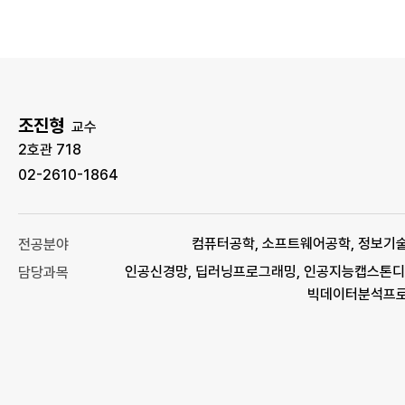
조진형
교수
2호관 718
02-2610-1864
컴퓨터공학, 소프트웨어공학, 정보기
전공분야
인공신경망, 딥러닝프로그래밍, 인공지능캡스톤디
담당과목
빅데이터분석프