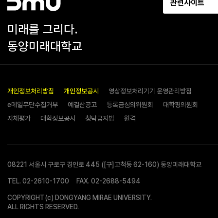
관련사이트
미래를 그리다.
동양미래대학교
개인정보처리방침
개인정보공시
영상정보처리기기 운영관리방침
e메일무단수집거부
예결산공고
등록금심의위원회
대학평의원회
자체평가
대학정보공시
청탁금지법
원격
08221 서울시 구로구 경인로 445 ([구]고척동 62-160) 동양미래대학교
TEL.
02-2610-1700
FAX. 02-2688-5494
COPYRIGHT(c) DONGYANG MIRAE UNIVERSITY.
ALL RIGHTS RESERVED.