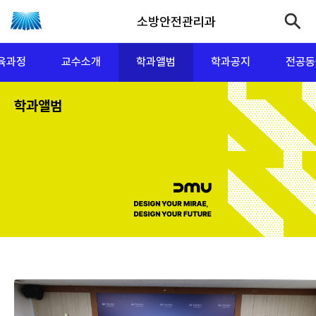
소방안전관리과
육과정
교수소개
학과앨범
학과공지
전공동
학과앨범