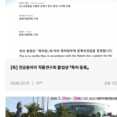
[축] 전공동아리 작품연구회 졸업생 『특허 등록』
2026.03.31
이**
조회
13