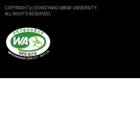
COPYRIGHT(c) DONGYANG MIRAE UNIVERSITY.
ALL RIGHTS RESERVED.