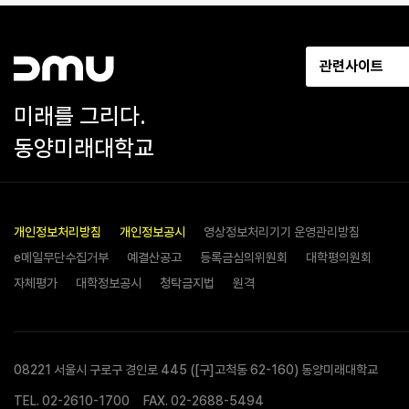
관련사이트
미래를 그리다.
동양미래대학교
개인정보처리방침
개인정보공시
영상정보처리기기 운영관리방침
e메일무단수집거부
예결산공고
등록금심의위원회
대학평의원회
자체평가
대학정보공시
청탁금지법
원격
08221 서울시 구로구 경인로 445 ([구]고척동 62-160) 동양미래대학교
TEL.
02-2610-1700
FAX. 02-2688-5494