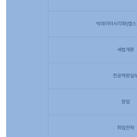
빅데이터시각화(캡스
세법개론
전공역량실
창업
취업전략