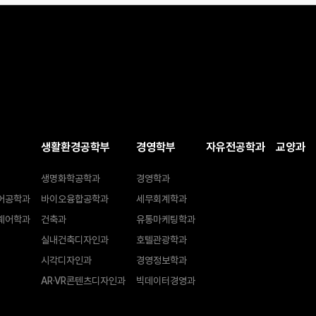
생활환경공학부
경영학부
자유전공학과
교양과
생명화학공학과
경영학과
어공학과
바이오융합공학과
세무회계학과
웨어학과
건축과
유통마케팅학과
실내건축디자인과
호텔관광학과
시각디자인과
경영정보학과
AR·VR콘텐츠디자인과
빅데이터경영과