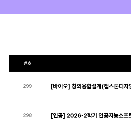
번호
[바이오] 창의융합설계(캡스톤디자인
299
[인공] 2026-2학기 인공지능소
298