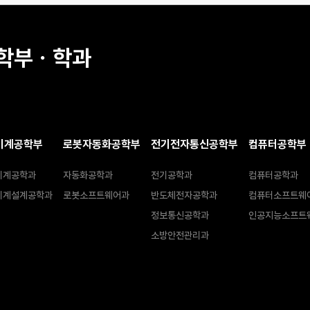
학부ㆍ학과
기계공학부
로봇자동화공학부
전기전자통신공학부
컴퓨터공학부
기계공학과
자동화공학과
전기공학과
컴퓨터공학과
기계설계공학과
로봇소프트웨어과
반도체전자공학과
컴퓨터소프트웨
정보통신공학과
인공지능소프트
소방안전관리과