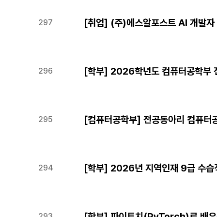
[취업] (주)에스알포스트 AI 개발
297
[학부] 2026학년도 컴퓨터공학부
296
[컴퓨터공학부] 전공동아리 컴퓨터공
295
[학부] 2026년 지역인재 9급 수
294
[학부] 파이토치(PyTorch)로 배우는
293