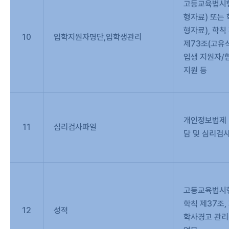
고등교육법시행
형자료) 또는 
형자료), 학칙
10
입학지원자명단,입학생관리
제73조(고유
입생 지원자/
지원 등
개인정보법제 1
11
심리검사파일
담 및 심리검
고등교육법시
학칙 제37조,
12
성적
학사경고 관리