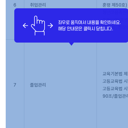
6
취업관리
훈령 제50호)
청년고용촉진특
지원사업(학생
계관리 , 현장
교육기본법 제
고등교육법 시
7
졸업관리
고등교육법 시행
90조/졸업관