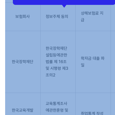
상해보험료 지
보험회사
정보주체 동의
급
한국장학재단
설립등에관한
학자금 대출 파
한국장학재단
법률 제 16조
일
및 시행령 제3
조의2
교육통계조사
한국교육개발
에관한훈령 및
취업통계 작성