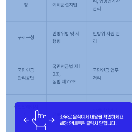
리, 입영연기자
청
예비군설치법
관리
민방위법 및 시
민방위 자원 관
구로구청
행령
리
국민연금법 제1
국민연금
국민연금 업무
0조,
관리공단
처리
동법 제77조
주한말레이시
말레이시아정
아
정보주체 동의
부장학생 관리
대사관