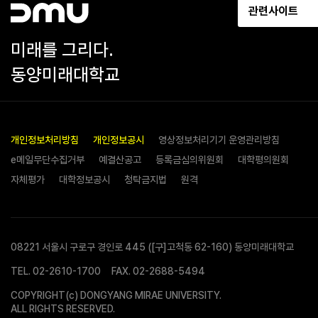
관련사이트
미래를 그리다.
동양미래대학교
개인정보처리방침
개인정보공시
영상정보처리기기 운영관리방침
e메일무단수집거부
예결산공고
등록금심의위원회
대학평의원회
자체평가
대학정보공시
청탁금지법
원격
08221 서울시 구로구 경인로 445 ([구]고척동 62-160) 동양미래대학교
TEL.
02-2610-1700
FAX. 02-2688-5494
COPYRIGHT(c) DONGYANG MIRAE UNIVERSITY.
ALL RIGHTS RESERVED.