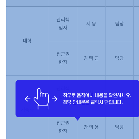
관리책
지 웅
팀장
임자
대학
접근권
김 택 근
담당
한자
관리책
민 창 기
팀장
임자
기숙사
접근권
안 의 용
담당
한자