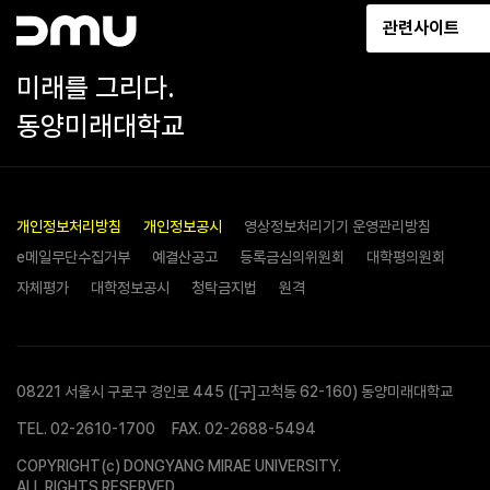
관련사이트
미래를 그리다.
동양미래대학교
개인정보처리방침
개인정보공시
영상정보처리기기 운영관리방침
e메일무단수집거부
예결산공고
등록금심의위원회
대학평의원회
자체평가
대학정보공시
청탁금지법
원격
08221 서울시 구로구 경인로 445 ([구]고척동 62-160) 동양미래대학교
TEL.
02-2610-1700
FAX. 02-2688-5494
COPYRIGHT(c) DONGYANG MIRAE UNIVERSITY.
ALL RIGHTS RESERVED.