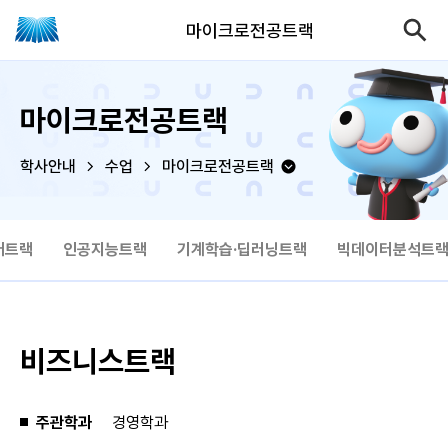
마이크로전공트랙
마이크로전공트랙
학사안내
수업
마이크로전공트랙
어트랙
인공지능트랙
기계학습·딥러닝트랙
빅데이터분석트
비즈니스트랙
주관학과
경영학과