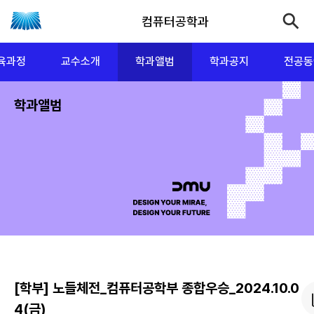
컴퓨터공학과
육과정
교수소개
학과앨범
학과공지
전공동
학과앨범
[학부] 노들체전_컴퓨터공학부 종합우승_2024.10.0
4(금)