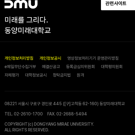
관련사이트
미래를 그리다.
동양미래대학교
개인정보처리방침
개인정보공시
영상정보처리기기 운영관리방침
e메일무단수집거부
예결산공고
등록금심의위원회
대학평의원회
자체평가
대학정보공시
청탁금지법
원격
08221 서울시 구로구 경인로 445 ([구]고척동 62-160) 동양미래대학교
TEL.
02-2610-1700
FAX. 02-2688-5494
COPYRIGHT(c) DONGYANG MIRAE UNIVERSITY.
ALL RIGHTS RESERVED.