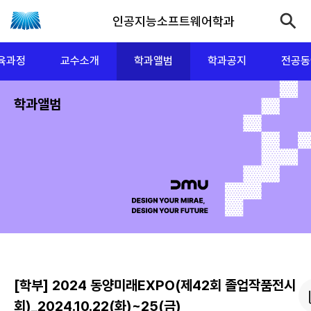
인공지능소프트웨어학과
육과정
교수소개
학과앨범
학과공지
전공동
학과앨범
[학부] 2024 동양미래EXPO(제42회 졸업작품전시
회)_2024.10.22(화)~25(금)