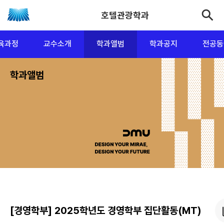
호텔관광학과
육과정
교수소개
학과앨범
학과공지
전공동
학과앨범
[경영학부] 2025학년도 경영학부 집단활동(MT)